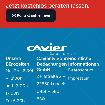
Jetzt kostenlos beraten lassen.
Kontakt aufnehmen
Unsere
Cavier & Sohn
Rechtliche
Bürozeiten
Bedachungen
Informationen
GmbH
Datenschutz
Mo-Do.: 6:30h
Zeißstraße 2 –
– 12:00h
Impressum
23560 Lübeck
und 13:00h –
0451 – 580
17:00h
530
Fr.: 6:30h –