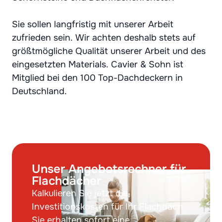
Sie sollen langfristig mit unserer Arbeit
zufrieden sein. Wir achten deshalb stets auf
größtmögliche Qualität unserer Arbeit und des
eingesetzten Materials. Cavier & Sohn ist
Mitglied bei den
100 Top-Dachdeckern
in
Deutschland.
Unser Angebotsrechner für
Flachdächer
Kalkulieren Sie jetzt die
Investitionskosten für Ihr Flachdach.
Sie erhalten sofort eine