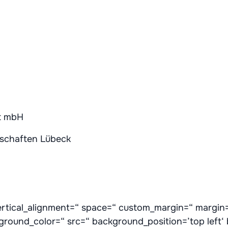
ft mbH
nschaften Lübeck
vertical_alignment=“ space=“ custom_margin=“ margin
kground_color=“ src=“ background_position=’top left