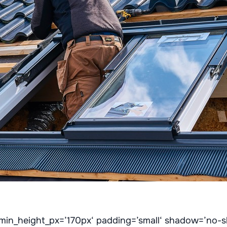
 min_height_px=’170px‘ padding=’small‘ shadow=’no