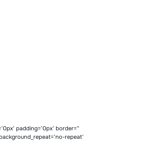
=’0px‘ padding=’0px‘ border=“
‘ background_repeat=’no-repeat‘