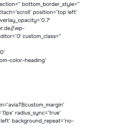
ection=“ bottom_border_style=“
ch=’scroll‘ position=’top left‘
verlay_opacity=’0.7′
er.de//wp-
itor=’0′ custom_class=“
0‘
tom-color-heading‘
rgin=’aviaTBcustom_margin‘
’0px‘ radius_sync=’true‘
left‘ background_repeat=’no-