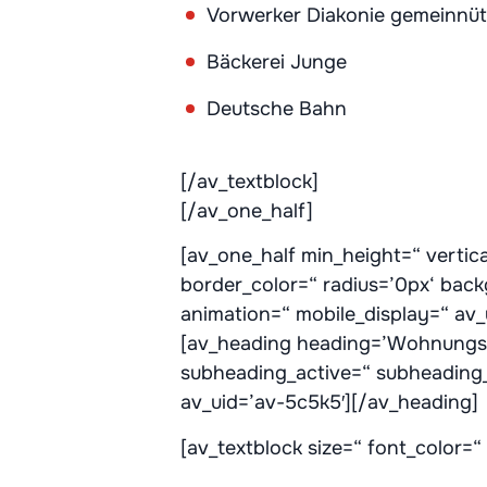
Vorwerker Diakonie gemeinnü
Bäckerei Junge
Deutsche Bahn
[/av_textblock]
[/av_one_half]
[av_one_half min_height=“ verti
border_color=“ radius=’0px‘ bac
animation=“ mobile_display=“ av
[av_heading heading=’Wohnungsba
subheading_active=“ subheading_
av_uid=’av-5c5k5′][/av_heading]
[av_textblock size=“ font_color=