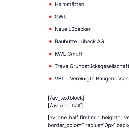
Heimstätten
GWL
Neue Lübecker
Bauhütte Lübeck AG
KWL GmbH
Trave Grundstücksgesellscha
VBL – Vereinigte Baugenosse
[/av_textblock]
[/av_one_half]
[av_one_half first min_height=“ 
border_color=“ radius=’0px‘ bac