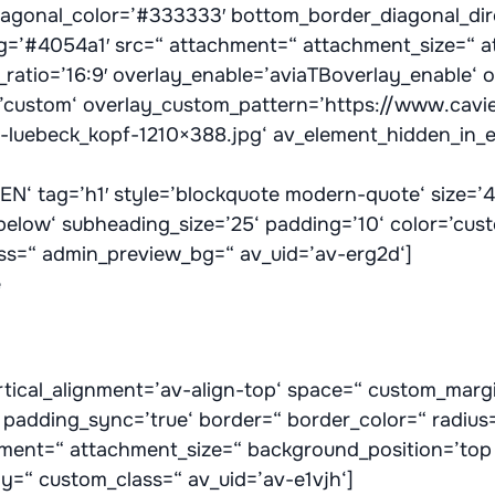
iagonal_color=’#333333′ bottom_border_diagonal_dir
g=’#4054a1′ src=“ attachment=“ attachment_size=“ atta
_ratio=’16:9′ overlay_enable=’aviaTBoverlay_enable‘ o
=’custom‘ overlay_custom_pattern=’https://www.cavi
luebeck_kopf-1210×388.jpg‘ av_element_hidden_in_ed
‘ tag=’h1′ style=’blockquote modern-quote‘ size=’4
elow‘ subheading_size=’25‘ padding=’10‘ color=’cus
ass=“ admin_preview_bg=“ av_uid=’av-erg2d‘]
e
vertical_alignment=’av-align-top‘ space=“ custom_ma
padding_sync=’true‘ border=“ border_color=“ radius=
ment=“ attachment_size=“ background_position=’top 
ay=“ custom_class=“ av_uid=’av-e1vjh‘]