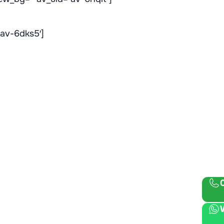
’av-6dks5′]