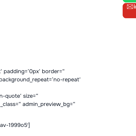
‘ padding=’0px‘ border=“
‘ background_repeat=’no-repeat‘
n-quote‘ size=“
m_class=“ admin_preview_bg=“
’av-1999o5′]