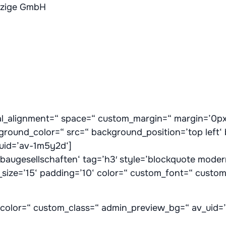
tzige GmbH
cal_alignment=“ space=“ custom_margin=“ margin=’0px
kground_color=“ src=“ background_position=’top left
_uid=’av-1m5y2d‘]
ugesellschaften‘ tag=’h3′ style=’blockquote moder
size=’15‘ padding=’10‘ color=“ custom_font=“ custo
“ color=“ custom_class=“ admin_preview_bg=“ av_uid=