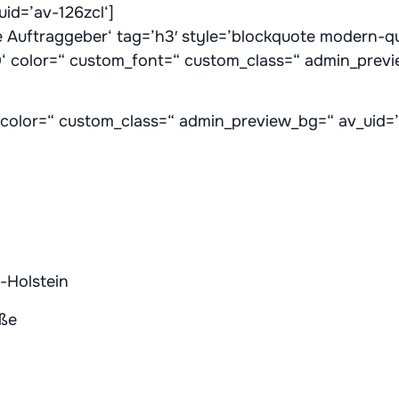
uid=’av-126zcl‘]
 Auftraggeber‘ tag=’h3′ style=’blockquote modern-q
0‘ color=“ custom_font=“ custom_class=“ admin_previ
“ color=“ custom_class=“ admin_preview_bg=“ av_uid=
g-Holstein
aße