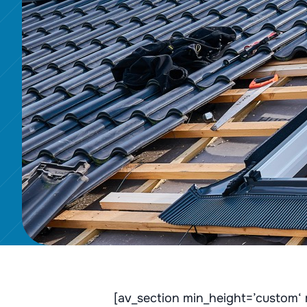
[av_section min_height=’custom‘