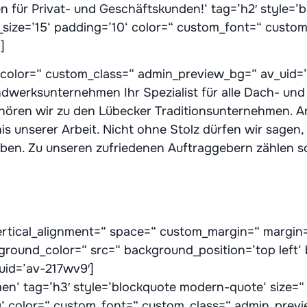
n für Privat- und Geschäftskunden!‘ tag=’h2′ style=
size=’15‘ padding=’10‘ color=“ custom_font=“ custo
]
“ color=“ custom_class=“ admin_preview_bg=“ av_uid=
ndwerksunternehmen Ihr Spezialist für alle Dach- und
hören wir zu den Lübecker Traditionsunternehmen. A
s unserer Arbeit. Nicht ohne Stolz dürfen wir sagen, 
aben. Zu unseren zufriedenen Auftraggebern zählen s
vertical_alignment=“ space=“ custom_margin=“ margin
kground_color=“ src=“ background_position=’top left
uid=’av-217wv9′]
n‘ tag=’h3′ style=’blockquote modern-quote‘ size=“
0‘ color=“ custom_font=“ custom_class=“ admin_previ