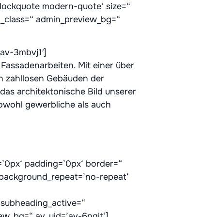
’blockquote modern-quote‘ size=“
m_class=“ admin_preview_bg=“
’av-3mbvj1′]
 Fassadenarbeiten. Mit einer über
n zahllosen Gebäuden der
das architektonische Bild unserer
owohl gewerbliche als auch
=’0px‘ padding=’0px‘ border=“
‘ background_repeat=’no-repeat‘
 subheading_active=“
ew_bg=“ av_uid=’av-6nqit‘]