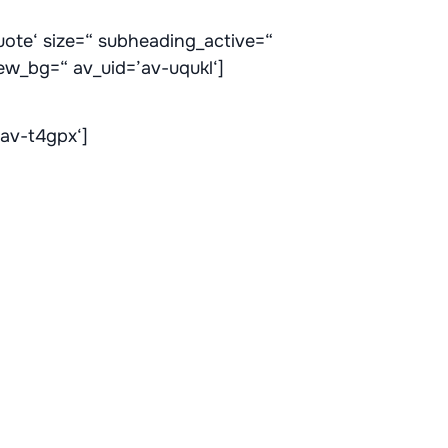
uote‘ size=“ subheading_active=“
ew_bg=“ av_uid=’av-uqukl‘]
’av-t4gpx‘]