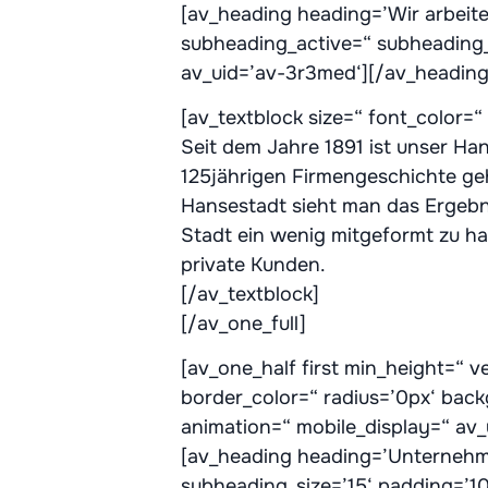
[av_heading heading=’Wir arbeite
subheading_active=“ subheading_
av_uid=’av-3r3med‘][/av_heading
[av_textblock size=“ font_color=
Seit dem Jahre 1891 ist unser Ha
125jährigen Firmengeschichte ge
Hansestadt sieht man das Ergebni
Stadt ein wenig mitgeformt zu h
private Kunden.
[/av_textblock]
[/av_one_full]
[av_one_half first min_height=“ 
border_color=“ radius=’0px‘ bac
animation=“ mobile_display=“ av_
[av_heading heading=’Unternehme
subheading_size=’15‘ padding=’1