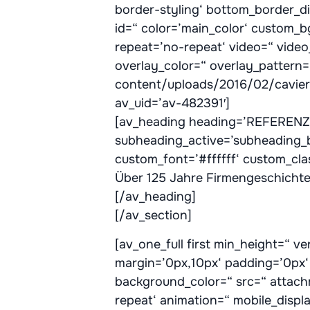
border-styling‘ bottom_border_d
id=“ color=’main_color‘ custom_b
repeat=’no-repeat‘ video=“ video
overlay_color=“ overlay_pattern
content/uploads/2016/02/cavier-
av_uid=’av-482391′]
[av_heading heading=’REFERENZEN
subheading_active=’subheading_b
custom_font=’#ffffff‘ custom_cl
Über 125 Jahre Firmengeschicht
[/av_heading]
[/av_section]
[av_one_full first min_height=“ 
margin=’0px,10px‘ padding=’0px‘ 
background_color=“ src=“ attach
repeat‘ animation=“ mobile_displ