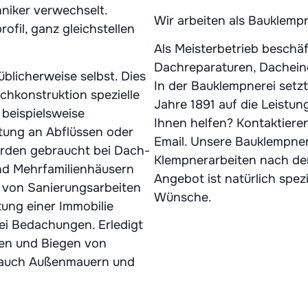
niker verwechselt.
Wir arbeiten als Bauklemp
ofil, ganz gleichstellen
Als Meisterbetrieb beschäf
Dachreparaturen, Dachein
üblicherweise selbst. Dies
In der Bauklempnerei setzt
chkonstruktion spezielle
Jahre 1891 auf die Leistu
 beispielsweise
Ihnen helfen? Kontaktieren
eitung an Abflüssen oder
Email. Unsere Bauklempner
rden gebraucht bei Dach-
Klempnerarbeiten nach dem
nd Mehrfamilienhäusern
Angebot ist natürlich spez
g von Sanierungsarbeiten
Wünsche.
ung einer Immobilie
bei Bedachungen. Erledigt
zen und Biegen von
i auch Außenmauern und