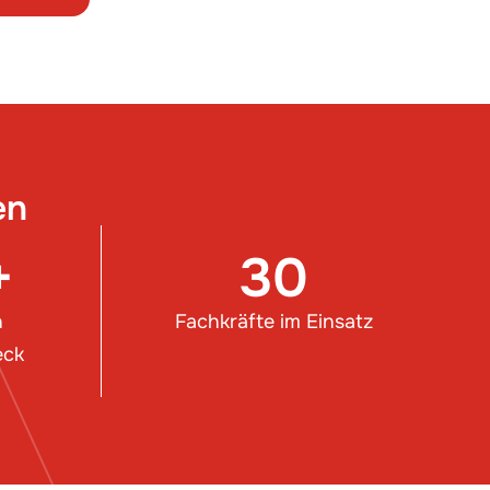
en
+
30
n
Fachkräfte im Einsatz
eck