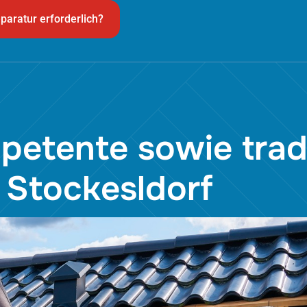
paratur erforderlich?
mpetente sowie tra
 Stockesldorf