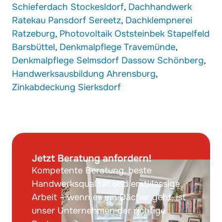
Schieferdach Stockesldorf
,
Dachhandwerk
Ratekau Pansdorf Sereetz
,
Dachklempnerei
Ratzeburg
,
Photovoltaik Oststeinbek Stapelfeld
Barsbüttel
,
Denkmalpflege Travemünde
,
Denkmalpflege Selmsdorf Dassow Schönberg
,
Handwerksausbildung Ahrensburg
,
Zinkabdeckung Sierksdorf
Jetzt Beratung anfordern!
Kompetente Beratung, beste
Handwerksqualität und erstklassige
Arbeit – wenn es um Dächer geht, ist
unser Unternehmen der richtige