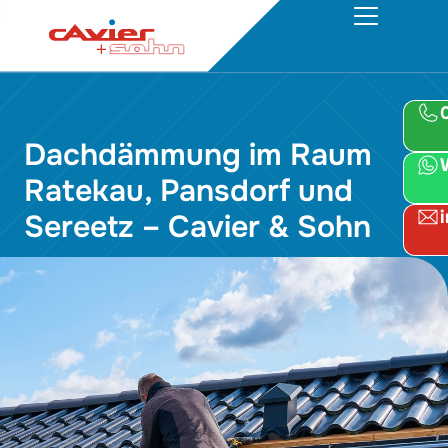
Dachdämmung im Raum
Ratekau, Pansdorf und
Sereetz – Cavier & Sohn