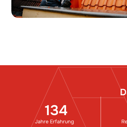
D
134
Jahre Erfahrung
Re