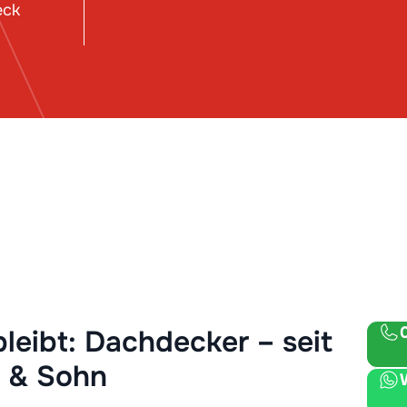
eck
bleibt: Dachdecker – seit
r & Sohn