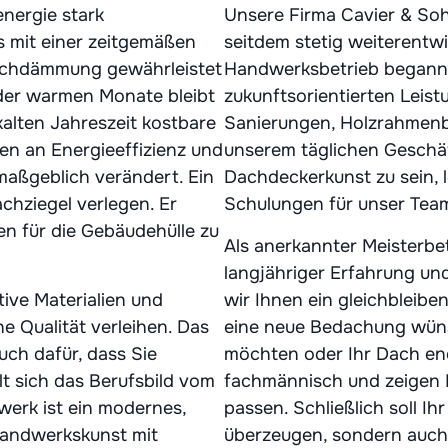
energie stark
Unsere Firma Cavier & Soh
 mit einer zeitgemäßen
seitdem stetig weiterentwi
achdämmung gewährleistet
Handwerksbetrieb begann,
der warmen Monate bleibt
zukunftsorientierten Leis
alten Jahreszeit kostbare
Sanierungen, Holzrahmenb
n an Energieeffizienz und
unserem täglichen Geschäf
aßgeblich verändert. Ein
Dachdeckerkunst zu sein, 
hziegel verlegen. Er
Schulungen für unser Tea
en für die Gebäudehülle zu
Als anerkannter Meisterbet
langjähriger Erfahrung 
tive Materialien und
wir Ihnen ein gleichbleibe
e Qualität verleihen. Das
eine neue Bedachung wüns
uch dafür, dass Sie
möchten oder Ihr Dach ene
lt sich das Berufsbild vom
fachmännisch und zeigen 
erk ist ein modernes,
passen. Schließlich soll I
Handwerkskunst mit
überzeugen, sondern auc