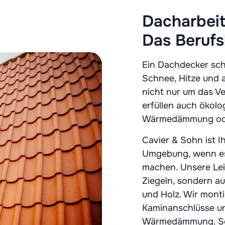
Dacharbeite
Das Berufs
Ein Dachdecker sc
Schnee, Hitze und 
nicht nur um das V
erfüllen auch ökol
Wärmedämmung ode
Cavier & Sohn ist 
Umgebung, wenn es 
machen. Unsere Lei
Ziegeln, sondern auc
und Holz. Wir mont
Kaminanschlüsse u
Wärmedämmung. So 