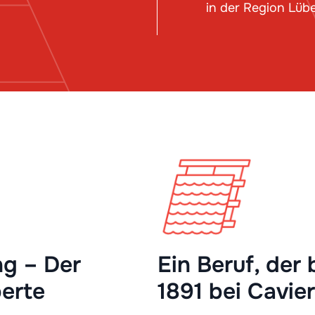
in der Region Lüb
ng – Der
Ein Beruf, der 
erte
1891 bei Cavie