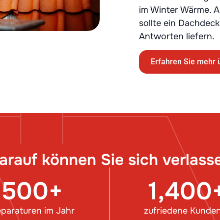
im Winter Wärme. A
sollte ein Dachdec
Antworten liefern.
Erfahren Sie mehr 
arauf können Sie sich verlass
500
+
1,400
paraturen im Jahr
zufriedene Kunde