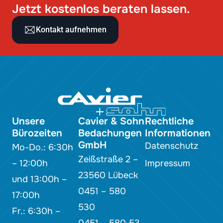
Jetzt kostenlos beraten lassen.
Kontakt aufnehmen
Unsere
Cavier & Sohn
Rechtliche
Bürozeiten
Bedachungen
Informationen
GmbH
Datenschutz
Mo-Do.: 6:30h
Zeißstraße 2 –
– 12:00h
Impressum
23560 Lübeck
und 13:00h –
0451 – 580
17:00h
530
Fr.: 6:30h –