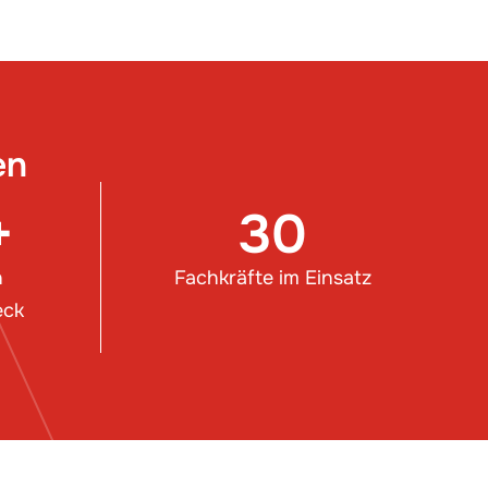
en
+
30
n
Fachkräfte im Einsatz
eck