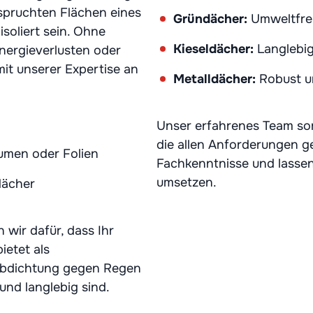
spruchten Flächen eines
Gründächer:
Umweltfreu
soliert sein. Ohne
Kieseldächer:
Langlebi
ergieverlusten oder
it unserer Expertise an
Metalldächer:
Robust u
Unser erfahrenes Team sorg
die allen Anforderungen ge
umen oder Folien
Fachkenntnisse und lassen
umsetzen.
dächer
 wir dafür, dass Ihr
ietet als
 Abdichtung gegen Regen
und langlebig sind.