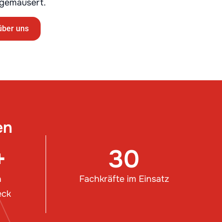
gemausert.
über uns
en
+
30
n
Fachkräfte im Einsatz
eck