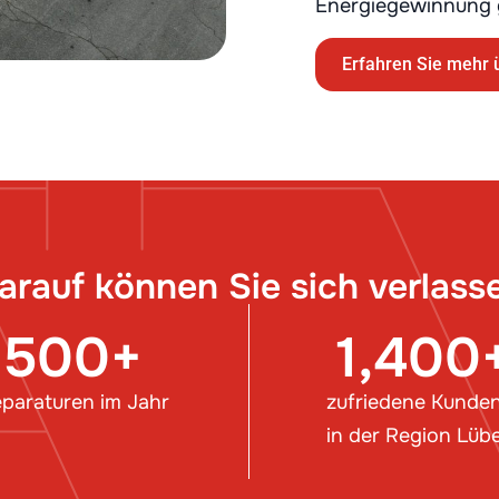
Energiegewinnung 
Erfahren Sie mehr 
arauf können Sie sich verlass
500
+
1,400
paraturen im Jahr
zufriedene Kunde
in der Region Lüb