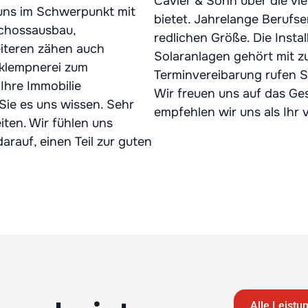
Cavier & Sohn über die vie
uns im Schwerpunkt mit
bietet. Jahrelange Berufs
schossausbau,
redlichen Größe. Die Insta
iteren zähen auch
Solaranlagen gehört mit z
klempnerei zum
Terminvereibarung rufen Si
 Ihre Immobilie
Wir freuen uns auf das Ge
Sie es uns wissen. Sehr
empfehlen wir uns als Ihr v
ten. Wir fühlen uns
arauf, einen Teil zur guten
Alle Leistu