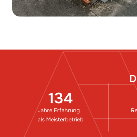
D
134
Jahre Erfahrung
Re
als Meisterbetrieb