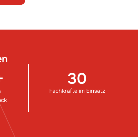
en
+
30
n
Fachkräfte im Einsatz
eck