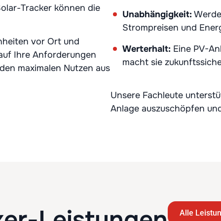
olar-Tracker können die
Unabhängigkeit:
Werden
Strompreisen und Energ
nheiten vor Ort und
Werterhalt:
Eine PV-Anl
 auf Ihre Anforderungen
macht sie zukunftssiche
ie den maximalen Nutzen aus
Unsere Fachleute unterstüt
Anlage auszuschöpfen und e
er-Leistungen
Alle Leistu