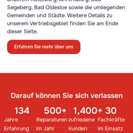
Segeberg, Bad Oldesloe sowie die umliegenden
Gemeinden und Städte. Weitere Details zu
unserem Vertriebsgebiet finden Sie am Ende
dieser Seite.
Erfahren Sie mehr über uns
Darauf können Sie sich verlassen
134
500
+
1,400
+
30
Jahre
Reparaturen
zufriedene
Fachkräfte
Erfahrung
im Jahr
Kunden
im Einsatz