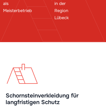
als
in der
Meisterbetrieb
Region
Lübeck
Schornsteinverkleidung für
langfristigen Schutz